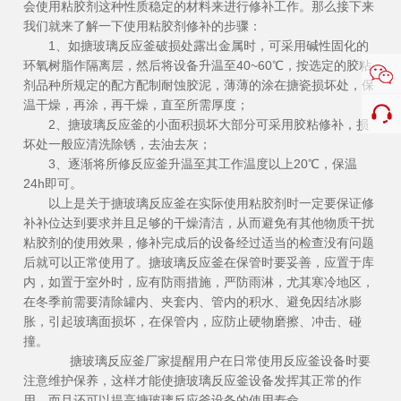
会使用粘胶剂这种性质稳定的材料来进行修补工作。那么接下来
我们就来了解一下使用粘胶剂修补的步骤：
1、如搪玻璃反应釜破损处露出金属时，可采用碱性固化的
环氧树脂作隔离层，然后将设备升温至40~60℃，按选定的胶粘
剂品种所规定的配方配制耐蚀胶泥，薄薄的涂在搪瓷损坏处，保
温干燥，再涂，再干燥，直至所需厚度；
2、搪玻璃反应釜的小面积损坏大部分可采用胶粘修补，损
坏处一般应清洗除锈，去油去灰；
3、逐渐将所修反应釜升温至其工作温度以上20℃，保温
24h即可。
以上是关于搪玻璃反应釜在实际使用粘胶剂时一定要保证修
补补位达到要求并且足够的干燥清洁，从而避免有其他物质干扰
粘胶剂的使用效果，修补完成后的设备经过适当的检查没有问题
后就可以正常使用了。搪玻璃反应釜在保管时要妥善，应置于库
内，如置于室外时，应有防雨措施，严防雨淋，尤其寒冷地区，
在冬季前需要清除罐内、夹套内、管内的积水、避免因结冰膨
胀，引起玻璃面损坏，在保管内，应防止硬物磨擦、冲击、碰
撞。
搪玻璃反应釜厂家提醒用户在日常使用反应釜设备时要
注意维护保养，这样才能使搪玻璃反应釜设备发挥其正常的作
用，而且还可以提高搪玻璃反应釜设备的使用寿命。